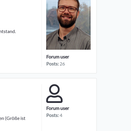
mtstand.
Forum user
Posts:
26
Forum user
Posts:
4
en (Größe ist