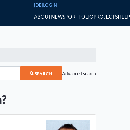
[DE]
LOGIN
ABOUT
NEWS
PORTFOLIO
PROJECTS
HELP
Advanced search
SEARCH
n?