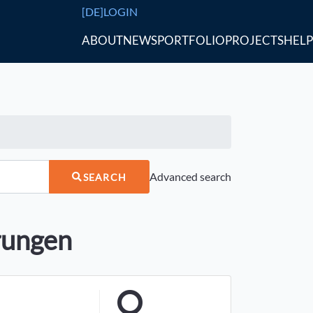
[DE]
LOGIN
ABOUT
NEWS
PORTFOLIO
PROJECTS
HELP
Advanced search
SEARCH
erungen