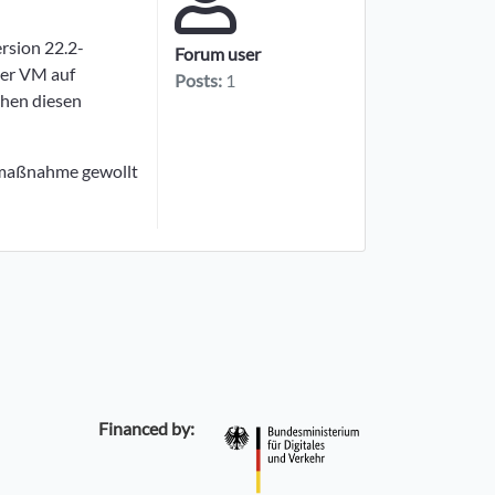
ersion 22.2-
Forum user
der VM auf
Posts:
1
chen diesen
smaßnahme gewollt
Financed by: