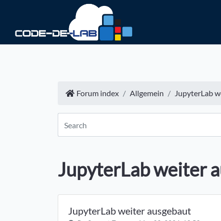
Forum index
Allgemein
JupyterLab w
JupyterLab weiter 
JupyterLab weiter ausgebaut