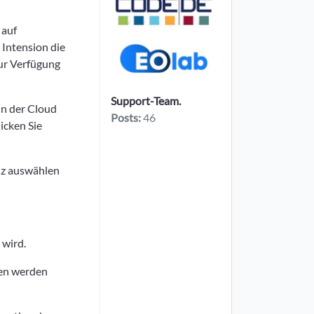
 auf
Intension die
ur Verfügung
Support-Team.
in der Cloud
Posts:
46
icken Sie
anz auswählen
 wird.
ten werden