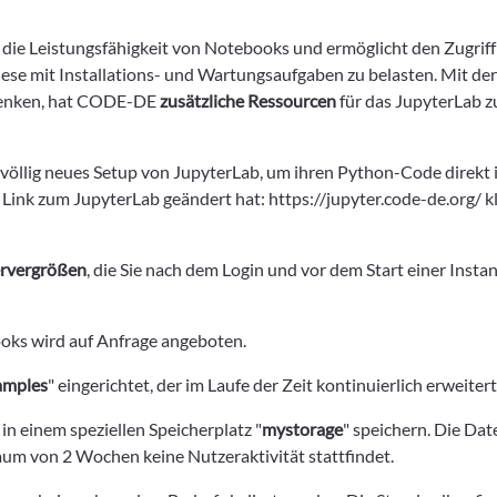
e Leistungsfähigkeit von Notebooks und ermöglicht den Zugriff
e mit Installations- und Wartungsaufgaben zu belasten. Mit der 
 senken, hat CODE-DE
zusätzliche Ressourcen
für das JupyterLab z
n völlig neues Setup von JupyterLab, um ihren Python-Code direkt 
r Link zum JupyterLab geändert hat: https://jupyter.code-de.org/ kl
ervergrößen
, die Sie nach dem Login und vor dem Start einer Inst
oks wird auf Anfrage angeboten.
amples
" eingerichtet, der im Laufe der Zeit kontinuierlich erweitert
 einem speziellen Speicherplatz "
mystorage
" speichern. Die Da
aum von 2 Wochen keine Nutzeraktivität stattfindet.