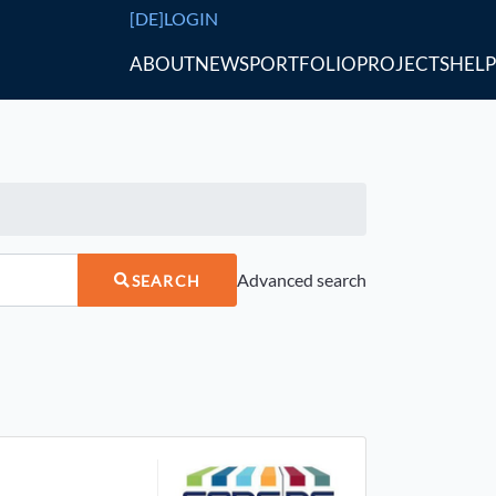
[DE]
LOGIN
ABOUT
NEWS
PORTFOLIO
PROJECTS
HELP
Advanced search
SEARCH