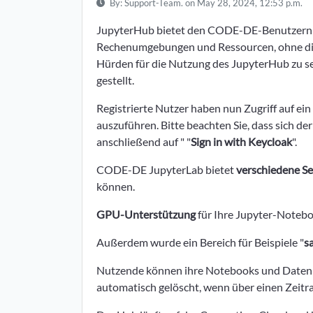
By:
Support-Team.
on May 28, 2024, 12:53 p.m.
JupyterHub bietet den CODE-DE-Benutzern di
Rechenumgebungen und Ressourcen, ohne dies
Hürden für die Nutzung des JupyterHub zu
gestellt.
Registrierte Nutzer haben nun Zugriff auf ei
auszuführen. Bitte beachten Sie, dass sich de
anschließend auf " "
Sign in with Keycloak
".
CODE-DE JupyterLab bietet
verschiedene S
können.
GPU-Unterstützung
für Ihre Jupyter-Notebo
Außerdem wurde ein Bereich für Beispiele "
s
Nutzende können ihre Notebooks und Daten in
automatisch gelöscht, wenn über einen Zeitr