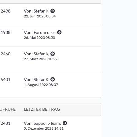
2498
Von:
StefanK
22. Juni 2023 08:34
1938
Von:
Forum user
26. Mai 2023 08:50
2460
Von:
StefanK
27. März 2023 10:22
5401
Von:
StefanK
1. August 2022 08:37
UFRUFE
LETZTER BEITRAG
2431
Von:
Support-Team.
5. Dezember 2023 14:31