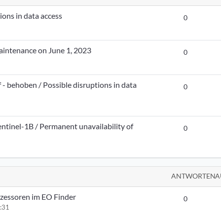
ions in data access
0
aintenance on June 1, 2023
0
- behoben / Possible disruptions in data
0
tinel-1B / Permanent unavailability of
0
ANTWORTEN
A
zessoren im EO Finder
0
:31