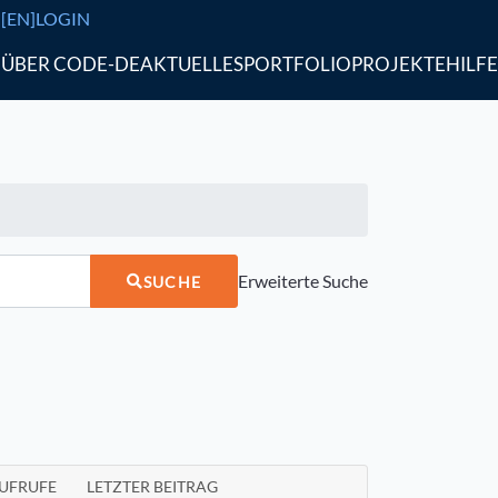
[EN]
LOGIN
ÜBER CODE-DE
AKTUELLES
PORTFOLIO
PROJEKTE
HILFE
Erweiterte Suche
SUCHE
UFRUFE
LETZTER BEITRAG