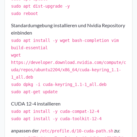
sudo apt dist-upgrade -y
sudo reboot
Standardumgebung installieren und Nvidia Repository
einbinden
sudo apt install -y wget bash-completion vim
build-essential
wget
https://developer.download.nvidia.com/compute/c
uda/repos/ubuntu2204/x86_64/cuda-keyring_1.1-
1_all.deb
sudo dpkg -i cuda-keyring_1.1-1_all.deb
sudo apt-get update
CUDA 12-4 installieren
sudo apt install -y cuda-compat-12-4
sudo apt install -y cuda-toolkit-12-4
anpassen der
zu:
/etc/profile.d/10-cuda-path.sh