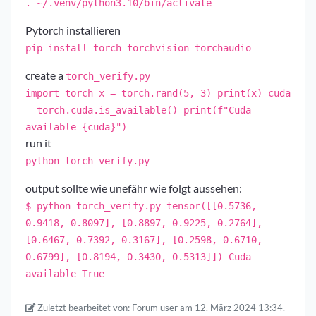
. ~/.venv/python3.10/bin/activate
Pytorch installieren
pip install torch torchvision torchaudio
create a
torch_verify.py
import torch x = torch.rand(5, 3) print(x) cuda
= torch.cuda.is_available() print(f"Cuda
available {cuda}")
run it
python torch_verify.py
output sollte wie unefähr wie folgt aussehen:
$ python torch_verify.py tensor([[0.5736,
0.9418, 0.8097], [0.8897, 0.9225, 0.2764],
[0.6467, 0.7392, 0.3167], [0.2598, 0.6710,
0.6799], [0.8194, 0.3430, 0.5313]]) Cuda
available True
Zuletzt bearbeitet von:
Forum user
am 12. März 2024 13:34,