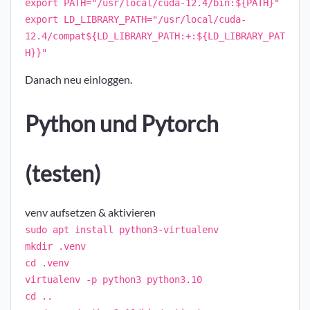
export PATH="/usr/local/cuda-12.4/bin:${PATH}"
export LD_LIBRARY_PATH="/usr/local/cuda-
12.4/compat${LD_LIBRARY_PATH:+:${LD_LIBRARY_PAT
H}}"
Danach neu einloggen.
Python und Pytorch
(testen)
venv aufsetzen & aktivieren
sudo apt install python3-virtualenv
mkdir .venv
cd .venv
virtualenv -p python3 python3.10
cd ..