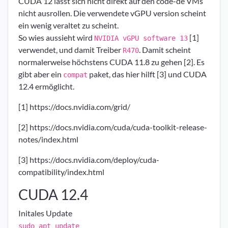
CUDA 12 lässt sich nicht direkt auf den code-de VMs
nicht ausrollen. Die verwendete vGPU version scheint
ein wenig veraltet zu scheint.
So wies aussieht wird
[1]
NVIDIA vGPU software 13
verwendet, und damit Treiber
. Damit scheint
R470
normalerweise höchstens CUDA 11.8 zu gehen [2]. Es
gibt aber ein
paket, das hier hilft [3] und CUDA
compat
12.4 ermöglicht.
[1] https://docs.nvidia.com/grid/
[2] https://docs.nvidia.com/cuda/cuda-toolkit-release-
notes/index.html
[3] https://docs.nvidia.com/deploy/cuda-
compatibility/index.html
CUDA 12.4
Initales Update
sudo apt update